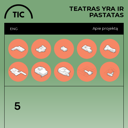
TEATRAS YRA IR
PASTATAS
Apie projektą
ENG
5