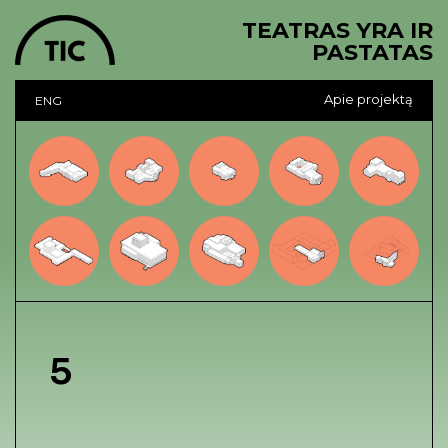
TEATRAS YRA IR
PASTATAS
Apie projektą
ENG
5